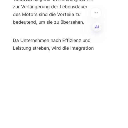
zur Verlängerung der Lebensdauer 
des Motors sind die Vorteile zu 
bedeutend, um sie zu übersehen.

Da Unternehmen nach Effizienz und 
DE
Leistung streben, wird die Integration 
hochwertiger Motoröladditivpakete 
unerlässlich. Angesichts des 
wettbewerbsintensiven Charakters 
der Automobilindustrie müssen 
Hersteller und Flottenbetreiber die 
Auswahl geeigneter Additive, die auf 
ihre spezifischen Bedürfnisse 
zugeschnitten sind, priorisieren, um 
der Konkurrenz einen Schritt voraus 
zu sein. Letztendlich hängen die 