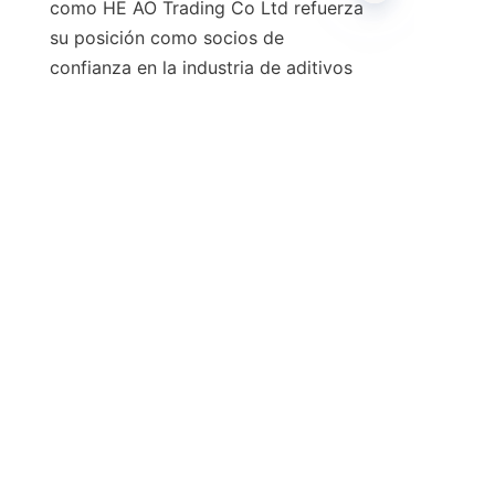
como HE AO Trading Co Ltd refuerza 
su posición como socios de 
ES
confianza en la industria de aditivos 
Conclusión y Llamada a la 
En conclusión, la selección del 
aditivo lubricante adecuado es 
primordial para mejorar el 
rendimiento del motor, prolongar la 
vida útil del equipo y reducir los 
costos operativos. Los aditivos de 
calidad, incluidos los aceites 
hidráulicos antidesgaste y los 
aditivos EP, brindan protección 