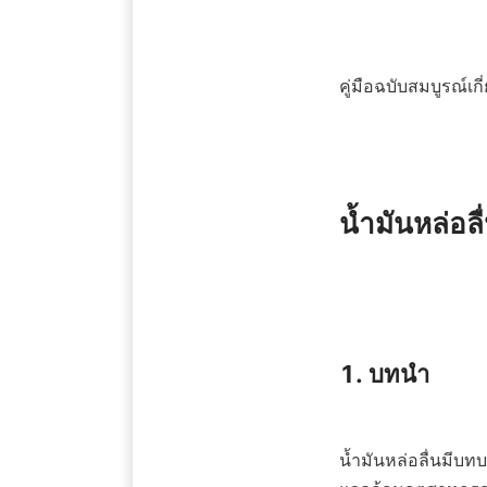
คู่มือฉบับสมบูรณ์เกี่
น้ำมันหล่อล
1. บทนำ

น้ำมันหล่อลื่นมีบ