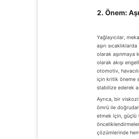
2. Önem: Aşır
Yağlayıcılar, mek
aşırı sıcaklıklard
olarak aşınmaya k
olarak akışı engell
otomotiv, havacılı
için kritik öneme s
stabilize ederek aş
Ayrıca, bir viskozi
ömrü ile doğrudan i
etmek için, güçlü v
önceliklendirmeler
çözümlerinde hem 