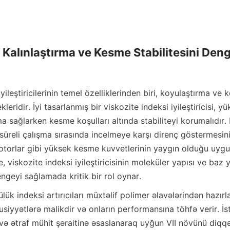
r: Kalınlaştırma ve Kesme Stabilitesini Den
yileştiricilerinin temel özelliklerinden biri, koyulaştırma ve k
ridir. İyi tasarlanmış bir viskozite indeksi iyileştiricisi, yü
ma sağlarken kesme koşulları altında stabiliteyi korumalıdır. 
süreli çalışma sırasında incelmeye karşı direnç göstermesini
motorlar gibi yüksek kesme kuvvetlerinin yaygın olduğu uygul
, viskozite indeksi iyileştiricisinin moleküler yapısı ve baz y
ngeyi sağlamada kritik bir rol oynar.
ük indeksi artırıcıları müxtəlif polimer əlavələrindən hazırlanı
yyətlərə malikdir və onların performansına töhfə verir. İste
 və ətraf mühit şəraitinə əsaslanaraq uyğun VII növünü diqqət