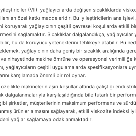
yileştiriciler (VII), yağlayıcılarda değişen sıcaklıklarda viskozi
llanılan özel katkı maddeleridir. Bu iyileştiricilerin ana işlevi
i koruyarak yağlayıcının çeşitli çevresel koşullarda etkili bir
esini sağlamaktır. Sıcaklıklar dalgalandıkça, yağlayıcılar y
bilir, bu da koruyucu yeteneklerini tehlikeye atabilir. Bu nede
i eklemek, yağlayıcının daha geniş bir sıcaklık aralığında gerek
 ve nihayetinde makine ömrüne ve operasyonel verimliliğe ka
ımı, yağlayıcıların çeşitli uygulamalarda spesifikasyonlara uy
arını karşılamada önemli bir rol oynar.
özellikle makinelerin aşırı koşullar altında çalıştığı endüstri
lık dalgalanmalarıyla karşılaşıldığında bile tutarlı bir perfor
gibi şirketler, müşterilerinin maksimum performans ve sürdürül
nmış ürünler almasını sağlayarak, etkili viskozite indeksi iyile
adeni yağlar sağlamaya odaklanmaktadır.
