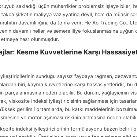
oruyub saxladığı üçün mühərriklər problemsiz işləyə bilər, 
u, təkcə şirkətin maliyyə vəziyyətinə deyil, həm də müasir sə
mühitin davamlılığına da töhfə verir. He Ao Trading Co., Ltd.
ayenin davamlı həllər və səmərəliliyə fokuslanmasına uyğun o
m etməyə həsr olunmuşdur.
jlar: Kesme Kuvvetlerine Karşı Hassasiyet
iyileştiricilerinin sunduğu sayısız faydaya rağmen, dezavanta
lardan biri, kayma kuvvetlerine karşı hassasiyetleridir; bu da 
nin parçalanmasına neden olabilir. Bu durum, yağlayıcının vis
k, viskozite indeksi iyileştiricisinin sağlanması için tasarlan
. Yüksek gerilimli ortamlarda, bu katkı maddelerinin bozulması
şmesine ve motor aşınması riskinin artmasına neden olabili
ozite indeksi iyileştiricilerinin formülasyonu bazen belirli b