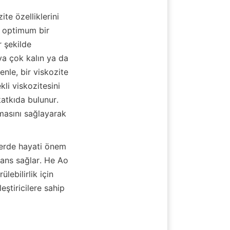
te özelliklerini 
, optimum bir 
 şekilde 
a çok kalın ya da 
nle, bir viskozite 
li viskozitesini 
tkıda bulunur. 
masını sağlayarak 
lerde hayati önem 
mans sağlar. He Ao 
ebilirlik için 
ştiricilere sahip 