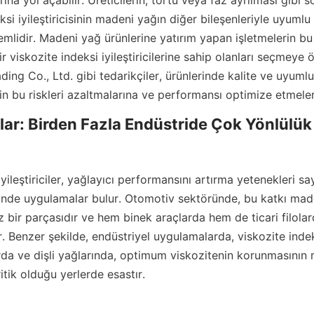
ına yol açabilir. Üreticilerin, tortu veya faz ayrılması gibi s
ksi iyileştiricisinin madeni yağın diğer bileşenleriyle uyumlu 
lidir. Madeni yağ ürünlerine yatırım yapan işletmelerin bu n
ir viskozite indeksi iyileştiricilerine sahip olanları seçmeye 
ding Co., Ltd. gibi tedarikçiler, ürünlerinde kalite ve uyumlu
in bu riskleri azaltmalarına ve performansı optimize etmeler
ar: Birden Fazla Endüstride Çok Yönlülük

yileştiriciler, yağlayıcı performansını artırma yetenekleri sa
inde uygulamalar bulur. Otomotiv sektöründe, bu katkı madd
z bir parçasıdır ve hem binek araçlarda hem de ticari filolard
 Benzer şekilde, endüstriyel uygulamalarda, viskozite indeksi 
rda ve dişli yağlarında, optimum viskozitenin korunmasının 
ritik olduğu yerlerde esastır.
