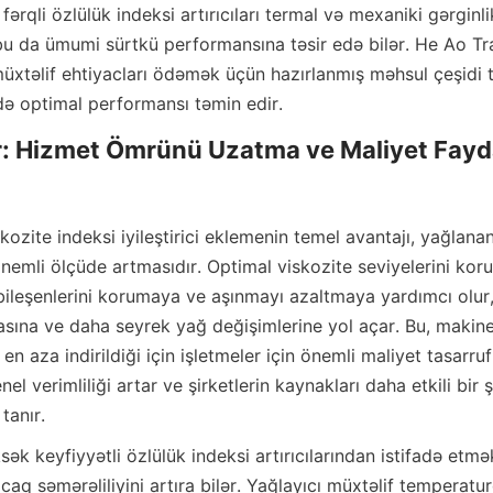
fərqli özlülük indeksi artırıcıları termal və mexaniki gərginlik
 bu da ümumi sürtkü performansına təsir edə bilər. He Ao Tra
müxtəlif ehtiyacları ödəmək üçün hazırlanmış məhsul çeşidi tək
rdə optimal performansı təmin edir.
r: Hizmet Ömrünü Uzatma ve Maliyet Fayda
skozite indeksi iyileştirici eklemenin temel avantajı, yağlanan
emli ölçüde artmasıdır. Optimal viskozite seviyelerini koruy
ileşenlerini korumaya ve aşınmayı azaltmaya yardımcı olur,
asına ve daha seyrek yağ değişimlerine yol açar. Bu, makine 
en aza indirildiği için işletmeler için önemli maliyet tasarrufla
l verimliliği artar ve şirketlerin kaynakları daha etkili bir ş
tanır.
ək keyfiyyətli özlülük indeksi artırıcılarından istifadə etmə
caq səmərəliliyini artıra bilər. Yağlayıcı müxtəlif temperatur