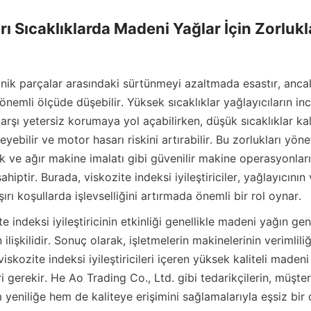
ı Sıcaklıklarda Madeni Yağlar İçin Zorlukla
anik parçalar arasındaki sürtünmeyi azaltmada esastır, anca
a önemli ölçüde düşebilir. Yüksek sıcaklıklar yağlayıcıların i
arşı yetersiz korumaya yol açabilirken, düşük sıcaklıklar ka
eyebilir ve motor hasarı riskini artırabilir. Bu zorlukları yön
k ve ağır makine imalatı gibi güvenilir makine operasyonların
ahiptir. Burada, viskozite indeksi iyileştiriciler, yağlayıcının 
ırı koşullarda işlevselliğini artırmada önemli bir rol oynar.
te indeksi iyileştiricinin etkinliği genellikle madeni yağın ge
lişkilidir. Sonuç olarak, işletmelerin makinelerinin verimliliğ
iskozite indeksi iyileştiricileri içeren yüksek kaliteli madeni
i gerekir. He Ao Trading Co., Ltd. gibi tedarikçilerin, müşter
yeniliğe hem de kaliteye erişimini sağlamalarıyla eşsiz bir