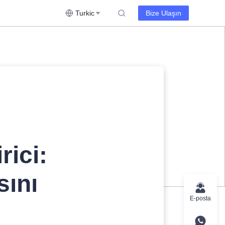
Turkic
Bize Ulaşın
rici:
sını
E-posta