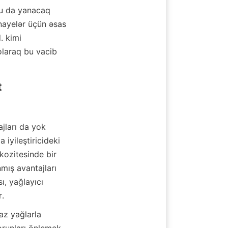
bu da yanacaq 
nayelər üçün əsas 
 kimi 
laraq bu vacib 


jları da yok 
iyileştiricideki 
kozitesinde bir 
mış avantajları 
, yağlayıcı 
r.
az yağlarla 