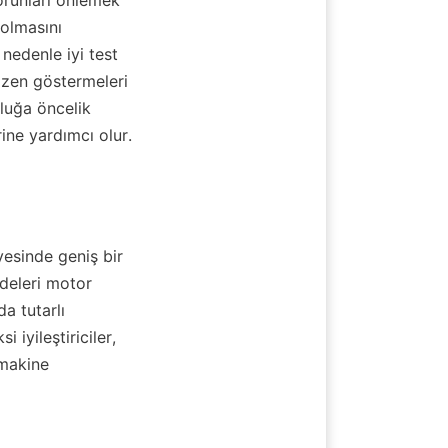
orunları önlemek 
olmasını 
edenle iyi test 
özen göstermeleri 
luğa öncelik 
ine yardımcı olur.
yesinde geniş bir 
eleri motor 
a tutarlı 
iyileştiriciler, 
makine 