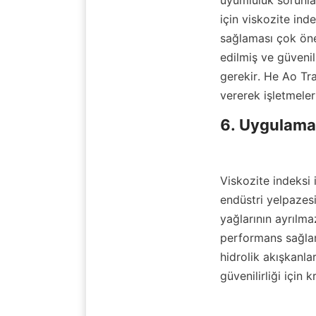
uyumluluk sorunlar
için viskozite inde
sağlaması çok önem
edilmiş ve güvenil
gerekir. He Ao Tra
vererek işletmeler
6. Uygulamal
Viskozite indeksi i
endüstri yelpazes
yağlarının ayrılma
performans sağlar.
hidrolik akışkanla
güvenilirliği için k