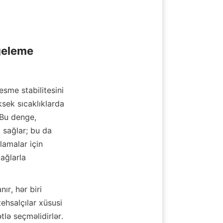
geleme

esme stabilitesini 
ksek sıcaklıklarda 
Bu denge, 
 sağlar; bu da 
amalar için 
ağlarla 
r, hər biri 
hsalçılar xüsusi 
lə seçməlidirlər. 