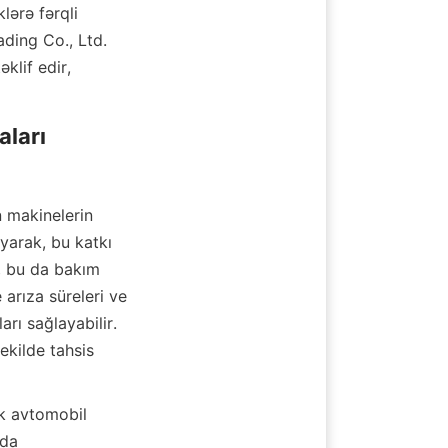
lərə fərqli 
ding Co., Ltd. 
lif edir, 
ları

 makinelerin 
arak, bu katkı 
 bu da bakım 
arıza süreleri ve 
rı sağlayabilir. 
ekilde tahsis 
k avtomobil 
da 