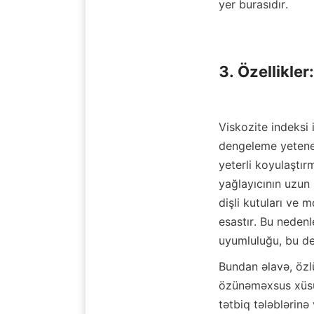
yer burasıdır.

3. Özellikle
Viskozite indeksi i
dengeleme yetenekle
yeterli koyulaştır
yağlayıcının uzun 
dişli kutuları ve 
esastır. Bu nedenle
uyumluluğu, bu de
Bundan əlavə, özlül
özünəməxsus xüsusi
tətbiq tələblərinə