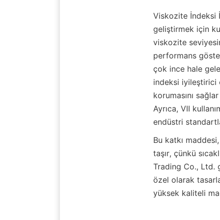
Viskozite İndeksi İ
geliştirmek için ku
viskozite seviyesin
performans gösterm
çok ince hale gele
indeksi iyileştiric
korumasını sağlar
Ayrıca, VII kullan
endüstri standartl
Bu katkı maddesi, 
taşır, çünkü sıcak
Trading Co., Ltd. 
özel olarak tasarla
yüksek kaliteli m