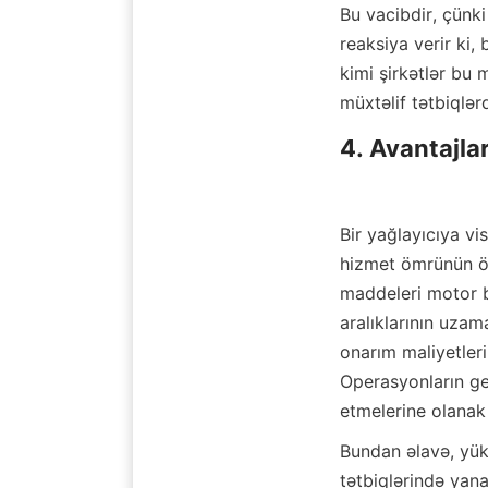
Bu vacibdir, çünki 
reaksiya verir ki,
kimi şirkətlər bu 
müxtəlif tətbiqlə
4. Avantajla
Bir yağlayıcıya vi
hizmet ömrünün ön
maddeleri motor b
aralıklarının uzam
onarım maliyetleri 
Operasyonların gene
etmelerine olanak 
Bundan əlavə, yüks
tətbiqlərində yana