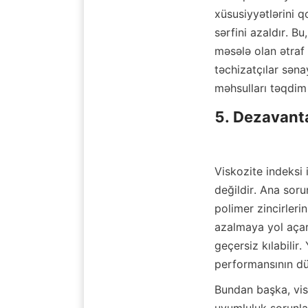
xüsusiyyətlərini q
sərfini azaldır. B
məsələ olan ətraf 
təchizatçılar sən
məhsulları təqdi
5. Dezavanta
Viskozite indeksi 
değildir. Ana sorun
polimer zincirleri
azalmaya yol açara
geçersiz kılabilir
performansının dü
Bundan başka, visk