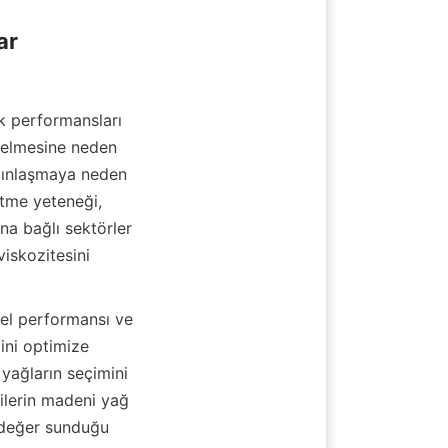
r

k performansları 
ncelmesine neden 
lınlaşmaya neden 
etme yeteneği, 
a bağlı sektörler 
viskozitesini 
nel performansı ve 
ini optimize 
 yağların seçimini 
ilerin madeni yağ 
 değer sunduğu 